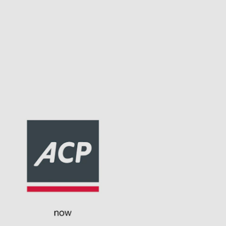
r dynamischen Branche mit
en Themen und
 an der Spitze zu bleiben,
lität, ein hohes Tempo und eine
g für Kund*innen und
. ACP ist schon lange bekannt für
ierten Services. Das
 wie wichtig eine
, maßgeschneiderte IT und die
Veränderung für den