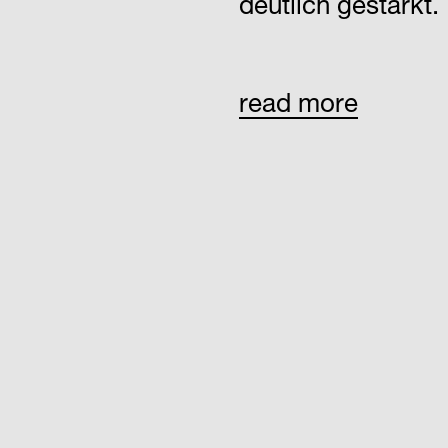
deutlich gestärkt.
read more
Um in eine
immer komplexer
Herausforderungen
braucht es Flexibi
klare Orientierun
Mitarbeiter*innen
seine praxisorient
Unternehmen weiß,
anpassungsfähige
Bereitschaft zur 