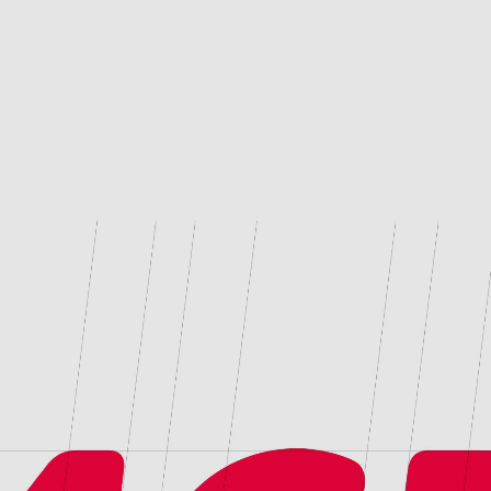
wirtschaftlichen E
Wandel der Marke
Handelshaus zum 
ebenso begleitet w
unterschiedlichen
vernetzen und an 
und sichtbar zu 
alles dreht: um di
einer digitalen Zuk