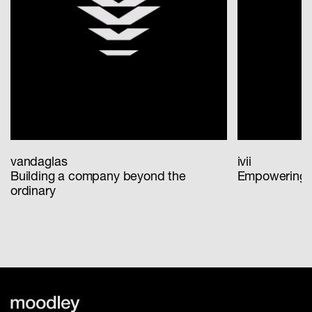
vandaglas
ivii
Building a company beyond the
Empowering th
ordinary