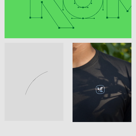
Rechtzeitig zum 30-jährigen
Unternehmensjubiläum im Jahr 2022 wird die
neue Markenidentität schrittweise ausgerollt:
vom neu gestalteten Logo bis hin zum neu
konzipierten Onlineauftritt.