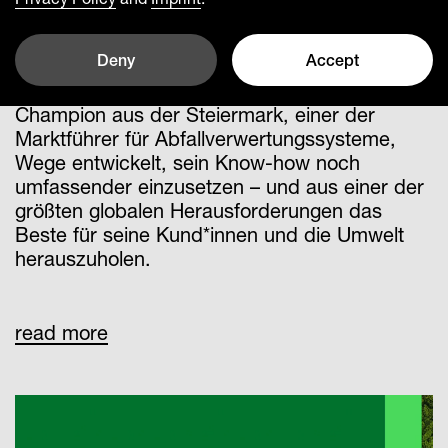
Komptech verwandelt das Problem mit
Deny
Accept
dem Müll in ein Maximum an Möglichkeiten.
Zusammen mit moodley hat der Hidden
Champion aus der Steiermark, einer der
Marktführer für Abfallverwertungssysteme,
Wege entwickelt, sein Know-how noch
umfassender einzusetzen – und aus einer der
größten globalen Herausforderungen das
Beste für seine Kund*innen und die Umwelt
herauszuholen.
read more
Nachhaltigkeit wird in vielen
zukunftsorientieren Unternehmen breiter
gedacht und immer häufiger als
Wachstumschance erkannt. Rund um die
neue Kernbotschaft „Never waste an