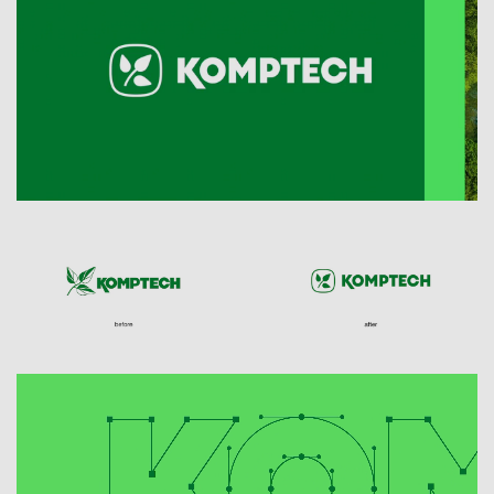
opportunity“ hat moodley Komptech deshalb
als universellen Ermöglicher im weiten Feld
des Waste Processing und Waste
Management positioniert. Die neue
strategische Ausrichtung legt den Grundstein
für eine moderne Markenidentität, die dieses
Selbstverständnis klar kommuniziert und
zukünftige Entwicklungen ermöglicht bzw.
vorantreibt: hin zu einem zukunftsweisenden
Geschäftsmodell, das Maschinen- und
Anlagenbau ebenso umfasst wie Beratung
und digitale Services. So soll Komptech sein
ganzes Potenzial auf dem Weltmarkt
ausschöpfen und seinen Kund*innen die
besten Möglichkeiten bieten – nämlich jene,
die neben dem wirtschaftlichen auch einen
ökologischen Mehrwert generieren.