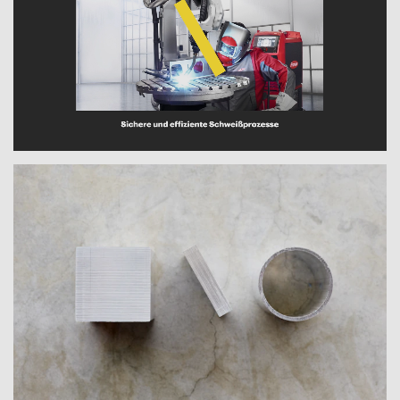
geometrischen Formen basierendes, Signet
rundet ein Design ab, das reduziert wirkt,
ohne dass es an Individualität fehlt und das
konsequent in allen Bereichen umgesetzt
wurde: Vom Online-Auftritt zur
Imagebroschüre und von der Arbeitskleidung
bis hin zu den Schreibutensilien.