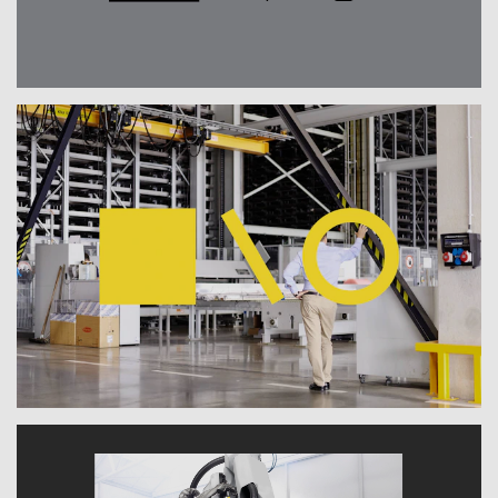
Markenpositionierung und einem neuen
Markenauftritt soll genau das sichtbar
gemacht werden.
Für den Hidden Champion aus der
Metallindustrie erarbeitete moodley im Vorfeld
eine stimmige Strategie und Story, die
zusammen mit einem unverkennbaren,
stringenten Design am Markt auffallen.
Beginnend beim Unternehmensschriftzug,
ziehen sich ein klares Schriftbild und eine
reduzierte Farbgebung durch alle Elemente
des neuen Auftritts. Kräftige gelbe Akzente
erfüllen eine Highlight-Funktion. Die Sprache
der Claims und aller anderen Botschaften
bildet den lösungsfokussierten Ansatz von
Zultner und die Konzentration aufs
Wesentliche ebenfalls ab. Ein neues, auf