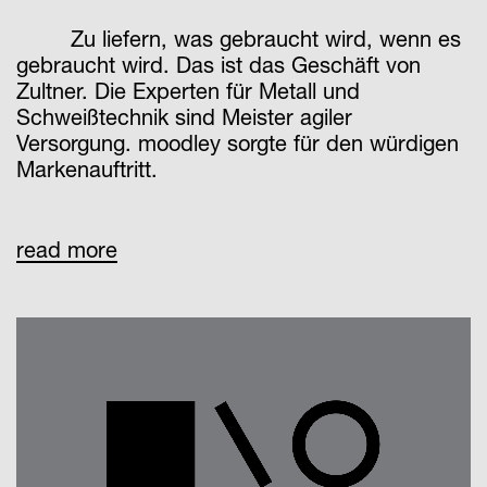
Zu liefern, was gebraucht wird, wenn es
gebraucht wird. Das ist das Geschäft von
Zultner. Die Experten für Metall und
Schweißtechnik sind Meister agiler
Versorgung. moodley sorgte für den würdigen
Markenauftritt.
Zultner ist Spezialist für Supply-
read more
Lösungen sowie hochwertige Metalle und
Schweißtechnik. Kompetenz,
Kundenorientierung und Flexibilität stehen im
Zentrum des Selbstverständnisses des
innovativen Unternehmens. In einer sich
immer schneller entwickelnden Industrie agiert
Zultner als zuverlässiger, hervorragend
vernetzter und vor allem agiler
Versorgungspartner. Mit einer neuen