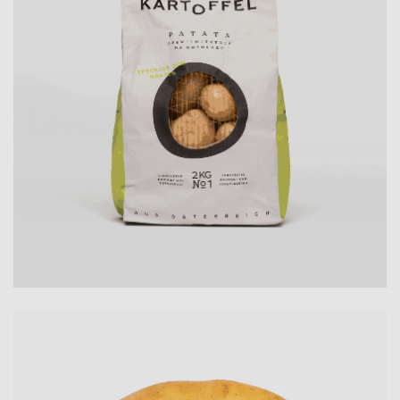
ausmacht: imperfekte Perfektion. Und das in
jeder einzelnen Knolle. Das Ergebnis ist eine
zeitgemäße Verpackung, die sich im
Verkaufsregal vom Mitbewerb abhebt und
Wiedererkennbarkeit erzeugt. Der Beutel
selbst ist aus stabilem, gestrichenem
Naturpapier und mit einer weißen Naht
verschlossen. Für Fernwirkung sorgen neben
dem kräftigen Hellgrün der Seitenflächen die
grafischen Besonderheiten in Typografie und
Form. Vollendet wird der Gesamteindruck
durch das schwarz-umrahmte,
kartoffelförmige Sichtfenster der Verpackung.
All das rückt das Wesentliche in den Fokus:
nämlich die Kartoffel selbst.