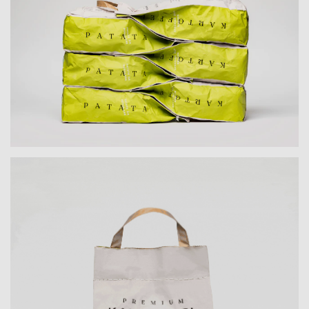
wie die Kartoffel, aber auch so unterschiedlich
hinsichtlich ihrer Qualität und Herkunft. Darum
braucht eine Premium-Kartoffel auch eine
Premium-Verpackung, um als wertvolles
Produkt verstanden zu werden. Gerade bei
einer Produkteinführung geht es um den
spürbaren Einklang von Qualität und Preis, der
durch eine strategisch-ästhetische
Verpackungsgestaltung zum Ausdruck kommt.
Die Herausforderung beim Gestalten des
Packagings bestand darin, die Kartoffel als
eigenständiges Premium-Produkt auf eine
neue Art und Weise zu präsentieren und ihr
somit einen einzigartigen Auftritt zu verleihen.
Mit dem zweisprachigen Packaging
Design stellte sich moodley der Aufgabe, die
Kartoffel dafür zu würdigen, was ihre Form