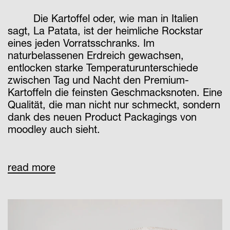
Die Kartoffel oder, wie man in Italien
sagt, La Patata, ist der heimliche Rockstar
eines jeden Vorratsschranks. Im
naturbelassenen Erdreich gewachsen,
entlocken starke Temperaturunterschiede
zwischen Tag und Nacht den Premium-
Kartoffeln die feinsten Geschmacksnoten. Eine
Qualität, die man nicht nur schmeckt, sondern
dank des neuen Product Packagings von
moodley auch sieht.
Kartoffeln gelten als eines unserer
read more
wichtigsten Grundnahrungsmittel. Hand aufs
Herz: Wenn man auf einer einsamen Insel
strandet, dann hat man doch viel lieber
Kartoffeln dabei als Reis oder Nudeln. Denn
kaum ein anderes Lebensmittel ist so vielseitig