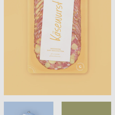
Aufgabe, den Wiedererkennungswert der
Marke zu erhöhen. Ein modernes
Gestaltungskonzept für Fleisch- und
Wurstwaren sollte die Innovationsfreude auch
optisch unterstreichen sowie innere und
äußere Werte in einen gemeinsamen Kontext
setzen.
Die Herausforderung bei der Gestaltung
des Packagings war, das Produkt nicht neu zu
erfinden, sondern es auf eine neue Art und
Weise zu präsentieren. moodley brand identity
entwickelte mit der Tiroler Alpenmetzgerei ein
zeitgemäßes Verpackungskonzept und verlieh
somit den Produkten ein
Alleinstellungsmerkmal, um in den Kühlregalen
aufzufallen. Die bunte Verpackungsvielfalt
spiegelt das breite Sortiment wider und