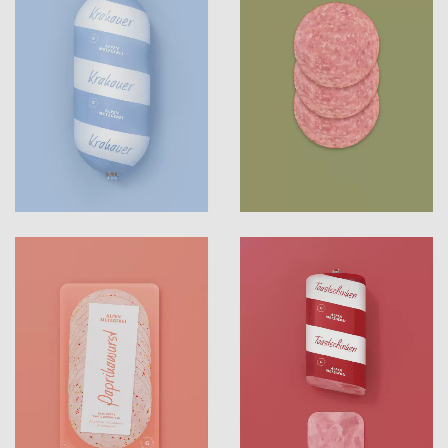
erzeugt ein besonders wirksames Farbgefüge.
Mit dem zusammenhängenden Sorten-
Farbleitsystem wird auch der Warendruck der
einzelnen Produkte erhöht – besonders zur
Grillsaison, wenn das Highlight-Sortiment mit
einer schwarz- feuerroten Farbkomposition
hinzukommt. Das bewusst schief gesetzte
Etikett und die Wahl der handschriftlichen
Typografie schaffen eine persönliche Note, die
die Traditionen der regionalen Metzgerkultur
unterstreicht.