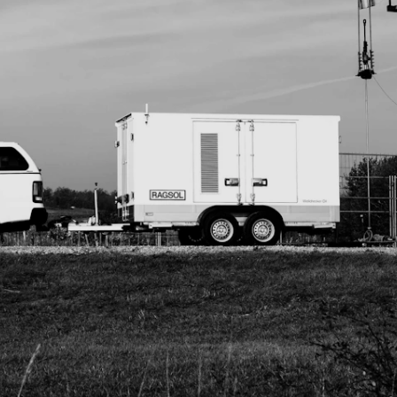
adäquat selbstbew
Öl-Revoluzzers so
Mit dem An
als andere und wie
wurde ragsol ins
dessen Corporate 
entwickelte Claim 
nicht nur vorbildl
Denken und Tun d
besitzt überdies 
Parole. Als klare
man bei der Entwi