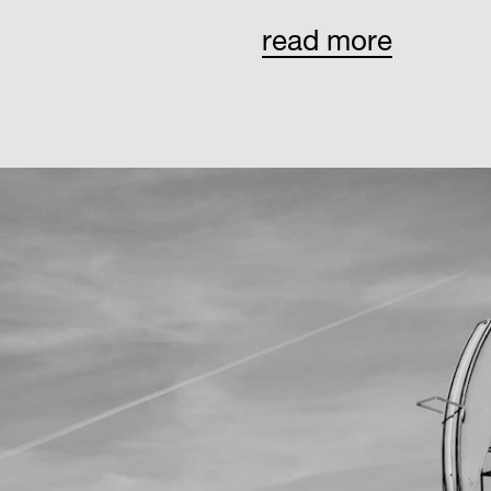
read more
Mut, Überz
das sind die Wer
ragsol. Das aus 
macht aus dem Ölf
morgen. Und zwar
Technologie mit a
Lösungen, wie der
bereits im Namen v
effiziente Umgan
Bewirken des Um
Ölindustrie das o
Wenn und Aber. mo