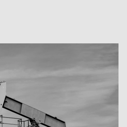
eugung, Wissen und Erfahrung –
kzeuge der 2018 gegründeten
der RAG entwickelte Unternehmen
eld von gestern ein Ölfeld von
 durch die Kombination neuester
lter Technik und innovativen
 Anhang „sol“ für „Solution“
erspricht. Dabei ist der
g mit Ressourcen und das
denkens der gesamten
berste Ziel. Ohne Kompromisse,
odley sollte nun für einen