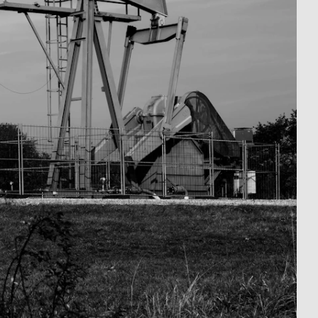
ussten und frechen Auftritt des
rgen.
satz, Dinge anders anzugehen
 bisher in der Branche üblich,
 Leben gerufen. Und ebenso
Design kreiert. Der dabei
„well thought, well done“ steht
ich als Benchmark für jegliches
es Unternehmens, sondern
bewusst den Charakter einer
r Kontrast zum Mitbewerb setzte
cklung des visuellen Auftretens