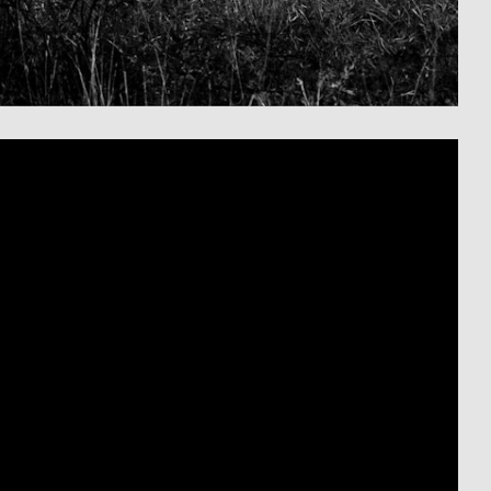
der Farbgebung und gestaltete
Schriftzug mit einem Ausdruck
 und Stärke. Die Kombination
 technischen Detailaufnahmen und
Landschaftsfotografien
r plakativen Verwendung von
t die angemessene
Der Einsatz und die Verknüpfung
er Materialien runden das smarte,
ch hochwertige Corporate Design
vativen Ölunternehmen nicht nur
rn dem Senkrechtstarter den
ung seiner Ziele ebnen wird.