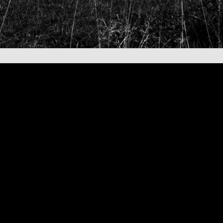
auf Reduktion in 
einen schlichten 
von Beständigkeit
von artifiziellen,
ausdrucksstarken 
gemeinsam mit de
Typografie schaff
Aufmerksamkeit. 
unterschiedlichst
kecke und zuglei
ab – das dem inno
entspricht, sonde
Boden zur Erreich