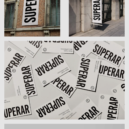
begeistert. Ein großes Ziel, das ein großes
Maß an Mithilfe, Engagement und Support
erfordert. Weshalb moodley nun mit einem
plakativen Auftritt für Aufmerksamkeit sorgen
sollte.
Portraits voller Expression, Stärke und
Emotion bilden das Zentrum des Corporate
Designs. Das Textkonzept mit den Namen der
Kinder ist Ausdruck für die Verbundenheit und
die Bedeutung der Teilnehmerinnen und
Teilnehmer für den Verein zugleich. Der eigens
kreierte Supersmiley und starke Typo, gepaart
mit dem plakativ reduzierten Look, tragen die
Botschaft von Superar in die Welt – hier macht
man Musik und keinerlei Unterschiede. Und
genau deshalb den heutzutage so wichtigen
Unterschied aus.