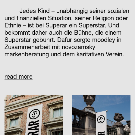
Jedes Kind – unabhängig seiner sozialen
und finanziellen Situation, seiner Religion oder
Ethnie – ist bei Superar ein Superstar. Und
bekommt daher auch die Bühne, die einem
Superstar gebührt. Dafür sorgte moodley in
Zusammenarbeit mit novozamsky
markenberatung und dem karitativen Verein.
Um die Gesellschaft durch Musik positiv
read more
zu verändern, wurde der gemeinnützige Verein
Superar 2009 gegründet. Man hat es sich zur
Aufgabe gemacht, Kindern, die kaum oder
keinen Zugang zu Musik haben, diesen
kostenlos zu ermöglichen. Zur sozialen
Integration, zur Schaffung von
Chancengleichheit und der Stärkung jedes
einzelnen Kindes. Denn Musik verbindet und