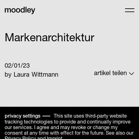
Markenarchitektur
02/01/23
artikel teilen
by Laura Wittmann
LinkedIn
Facebook
Share Link
Whatsapp
This site uses third-party website
privacy settings
tracking technologies to provide and continually improve
our services. I agree and may revoke or change my
Ordnung oder Unordnung?
consent at any time with effect for the future. See also our
Privacy Policy
and
Imprint
.